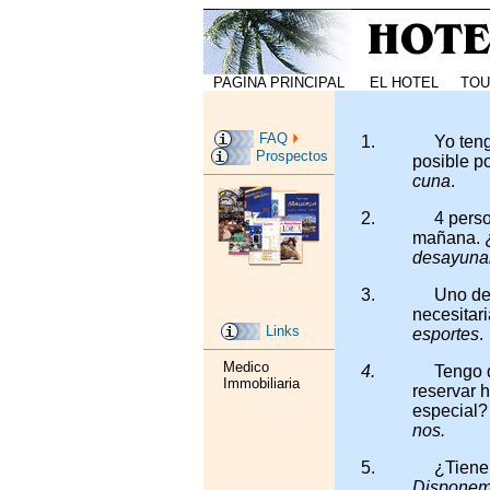
PAGINA PRINCIPAL
EL HOTEL
TOU
FAQ
1.
Yo ten
Prospectos
posible p
cuna
.
2.
4 perso
mañana. 
desayunar
3.
Uno del
necesitar
Links
esportes
.
Medico
4.
Tengo 
Immobiliaria
reservar 
especial
nos.
5.
¿Tienen
Disponemo