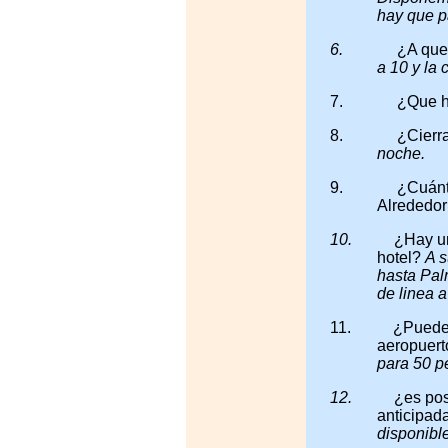
hay que p
6.
¿A que
a 10 y la 
7.
¿Que h
8.
¿Cierra
noche.
9.
¿Cuánto
Alrededor 
10.
¿Hay un
hotel?
A s
hasta Pal
de linea a
11.
¿Pueden
aeropuer
para 50 p
12.
¿es pos
anticipa
disponibl