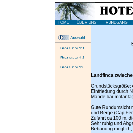
HOME
ÜBER UNS
RUNDGANG
Auswahl
Landfinca zwischen
Grundstücksgröße: 
Einfriedung durch 
Mandelbaumplantag
Gute Rundumsicht mi
und Berge (Cap Ferr
Zufahrt ca 100 m, di
Sehr ruhig und Abg
Bebauung möglich, 